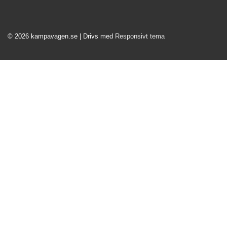
Sidfotsmeny
© 2026
kampavagen.se
| Drivs med
Responsivt tema