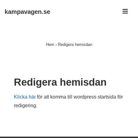
↓
ME
kampavagen.se
Hoppa
till
Huvudnavigering
huvudinnehållet
Hem
›
Redigera hemisdan
Redigera hemisdan
Klicka här
för att komma till wordpress startsida för
redigering.